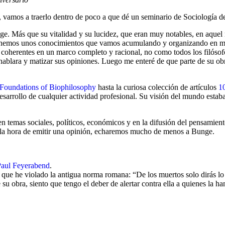
 vamos a traerlo dentro de poco a que dé un seminario de Sociología de 
e. Más que su vitalidad y su lucidez, que eran muy notables, en aquel
s tenemos unos conocimientos que vamos acumulando y organizando en 
oherentes en un marco completo y racional, no como todos los filósofo
 hablara y matizar sus opiniones. Luego me enteré de que parte de su o
Foundations of Biophilosophy
hasta la curiosa colección de artículos
10
desarrollo de cualquier actividad profesional. Su visión del mundo estaba
 temas sociales, políticos, económicos y en la difusión del pensamiento
a la hora de emitir una opinión, echaremos mucho de menos a Bunge.
Paul Feyerabend
.
ue he violado la antigua norma romana: “De los muertos solo dirás lo
u obra, siento que tengo el deber de alertar contra ella a quienes la han 