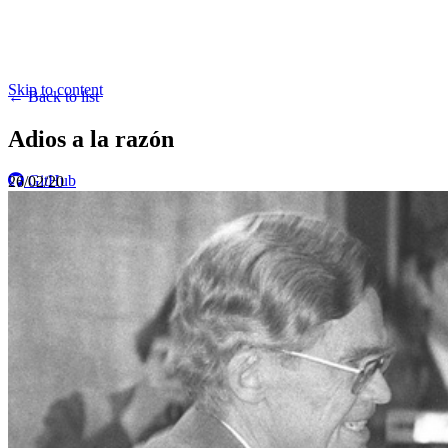
Skip to content
← Back to list
Adios a la razón
GitHub
26/02/20