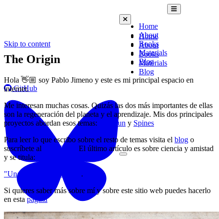
Open mobile m
Home
Close mobile menu
About
Home
Skip to content
Books
About
Materials
Books
The Origin
Blog
Materials
Blog
Hola 👋🏼 soy Pablo Jimeno y este es mi principal espacio en
GitHub
internet.
Me interesan muchas cosas. Quizás las dos más importantes de ellas
son la regeneración del planeta y el aprendizaje. Mis dos principales
proyectos abordan esos temas:
Munkun
y
Spines
Para leer lo que escribo sobre el resto de temas visita el
blog
o
suscríbete al
RSS Feed.
El último artículo es sobre
ciencia y amistad
y se titula:
Toggle dark mode
"Una cuestión de escala"
.
Si quieres saber más sobre mí y sobre este sitio web puedes hacerlo
en esta
página
Bluesky