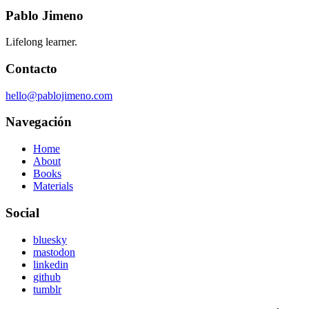
Pablo Jimeno
Lifelong learner.
Contacto
hello@pablojimeno.com
Navegación
Home
About
Books
Materials
Social
bluesky
mastodon
linkedin
github
tumblr