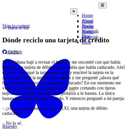
Open mobile m
Home
Close mobile menu
About
Home
Skip to content
Books
About
← Back to list
Materials
Books
Blog
Materials
Dónde reciclo una tarjeta de crédito
Blog
GitHub
13/01/24
Esta mañana bajé a revisar el buzón y me encontré con que había
llegado una tarjeta de débito que no sabía que había caducado. Abrí
el sobre, arranqué la tarjeta del papel y reactivé la tarjeta en la
aplicación. Metí la tarjeta en la cartera y me pregunté ¿ahora qué
hago con el otro trozo de plástico caducado? En ese momento me
vinieron a la cabeza imágenes de mi padre cortando con tijeras
Toggle dark mode
tarjetas de crédito y tirando esos pedazos a la basura. La única
basura que había. Donde iba todo. Y entonces pregunté a mi pareja:
– ¿cómo se desecha, en el siglo XXI, una tarjeta de débito
caducada?
– No lo sé.
Bluesky